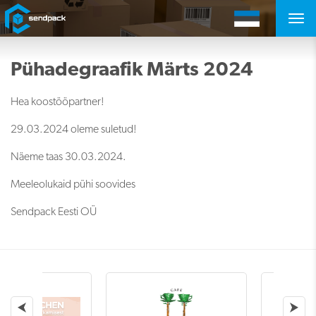
Pühadegraafik Märts 2024
Hea koostööpartner!
29.03.2024 oleme suletud!
Näeme taas 30.03.2024.
Meeleolukaid pühi soovides
Sendpack Eesti OÜ