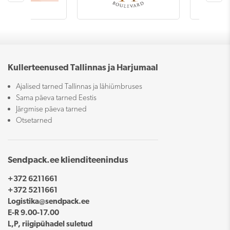
Kullerteenused Tallinnas ja Harjumaal
Ajalised tarned Tallinnas ja lähiümbruses
Sama päeva tarned Eestis
Järgmise päeva tarned
Otsetarned
Sendpack.ee klienditeenindus
+372 6211661
+372 5211661
Logistika@sendpack.ee
E-R 9.00-17.00
L,P, riigipühadel suletud